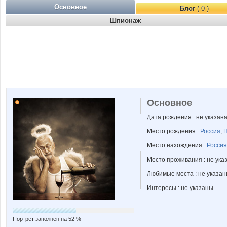
Основное
Блог
( 0 )
Шпионаж
Основное
Дата рождения : не указан
Место рождения :
Россия
,
Н
Место нахождения :
Россия
Место проживания : не ука
Любимые места : не указа
Интересы : не указаны
Портрет заполнен на 52 %