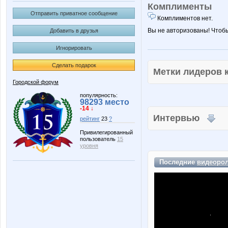
Комплименты
Отправить приватное сообщение
Комплиментов нет.
Вы не авторизованы! Чтоб
Добавить в друзья
Игнорировать
Сделать подарок
Метки лидеров
Городской форум
популярность:
98293 место
-14 ↓
Интервью
рейтинг
23
?
Привилегированный
пользователь
15
уровня
Последние
видеоро