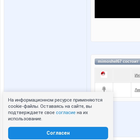
mimoshel67 состоит
Ин
Ли
На информационном ресурсе применяются
Статистика портрета:
cookie-файлы. Оставаясь на сайте, вы
подтверждаете свое
согласие
на их
сейчас просматривают портрет - 0
использование.
зарегистрированные пользователи
посетившие портрет за 7 дней - 1
Согласен