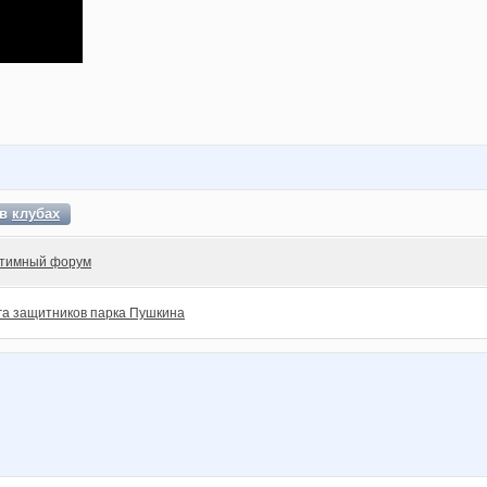
 в
клубах
тимный форум
га защитников парка Пушкина