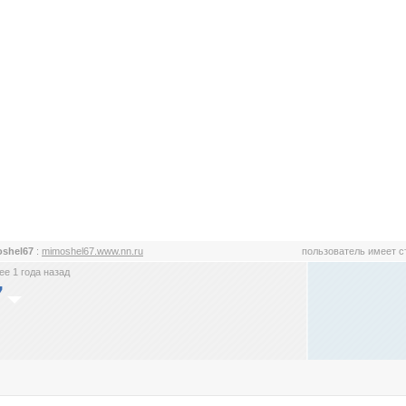
shel67
:
mimoshel67.www.nn.ru
пользователь имеет 
е 1 года назад
7